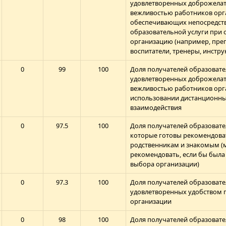
удовлетворенных доброжелат
вежливостью работников орг
обеспечивающих непосредств
образовательной услуги при
организацию (например, преп
воспитатели, тренеры, инстру
0
99
100
Доля получателей образовате
удовлетворенных доброжелат
вежливостью работников орг
использовании дистанционн
взаимодействия
0
97.5
100
Доля получателей образовате
которые готовы рекомендова
родственникам и знакомым (
рекомендовать, если бы был
выбора организации)
0
97.3
100
Доля получателей образовате
удовлетворенных удобством 
организации
0
98
100
Доля получателей образовате