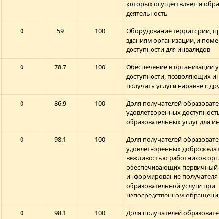
которых осуществляется обр
деятельность
0
59
100
Оборудование территории, п
зданиям организации, и пом
доступности для инвалидов
0
78.7
100
Обеспечение в организации 
доступности, позволяющих и
получать услуги наравне с д
0
86.9
100
Доля получателей образовате
удовлетворенных доступност
образовательных услуг для и
0
98.1
100
Доля получателей образовате
удовлетворенных доброжелат
вежливостью работников орг
обеспечивающих первичный 
информирование получателя
образовательной услуги при
непосредственном обращени
0
98.1
100
Доля получателей образовате