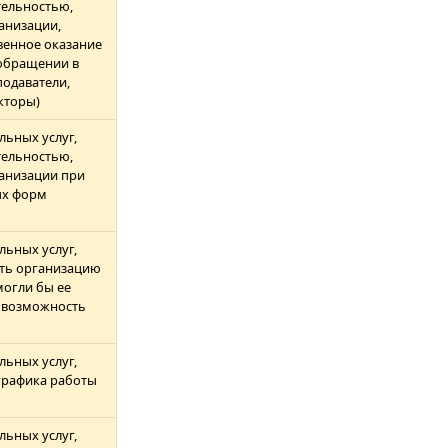
ельностью,
анизации,
енное оказание
 обращении в
одаватели,
кторы)
льных услуг,
ельностью,
анизации при
ых форм
льных услуг,
ть организацию
могли бы ее
а возможность
льных услуг,
графика работы
льных услуг,