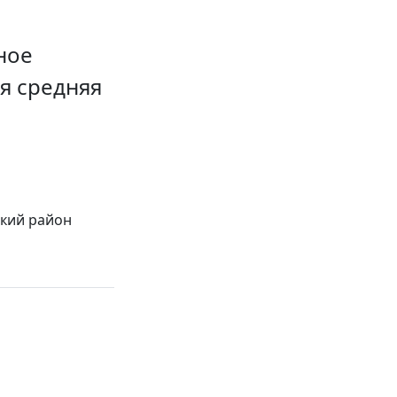
ное
я средняя
ский район