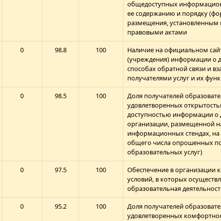
общедоступных информацион
ее содержанию и порядку (фо
размещения, установленным
правовыми актами
0
98.8
100
Наличие на официальном сай
(учреждения) информации о 
способах обратной связи и вз
получателями услуг и их фу
0
98.5
100
Доля получателей образовате
удовлетворенных открытость
доступностью информации о 
организации, размещенной н
информационных стендах, на с
общего числа опрошенных п
образовательных услуг)
0
97.5
100
Обеспечение в организации 
условий, в которых осуществл
образовательная деятельност
0
95.2
100
Доля получателей образовате
удовлетворенных комфортнос