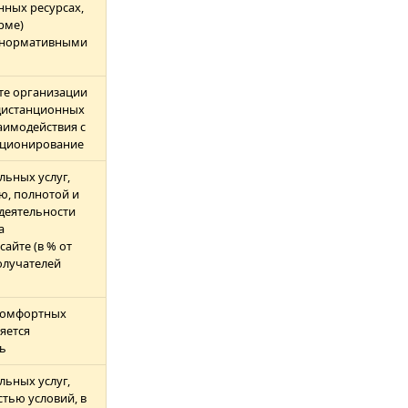
ных ресурсах,
рме)
 нормативными
те организации
дистанционных
аимодействия с
нкционирование
льных услуг,
ю, полнотой и
деятельности
а
айте (в % от
олучателей
комфортных
яется
ь
льных услуг,
тью условий, в