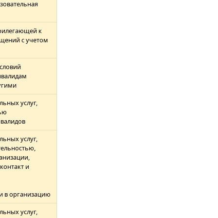
азовательная
рилегающей к
ещений с учетом
условий
нвалидам
ругими
льных услуг,
ью
нвалидов
льных услуг,
ельностью,
анизации,
контакт и
и в организацию
льных услуг,