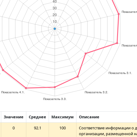
Значение
Среднее
Максимум
Описание
0
92.1
100
Соответствие информации о 
организации, размещенной н