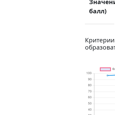
Значени
балл)
Критерии
образова