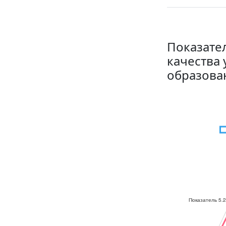
Показате
качества 
образова