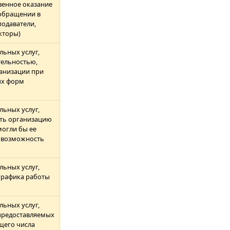
енное оказание
 обращении в
одаватели,
кторы)
льных услуг,
ельностью,
анизации при
ых форм
льных услуг,
ть организацию
могли бы ее
а возможность
льных услуг,
графика работы
льных услуг,
предоставляемых
бщего числа