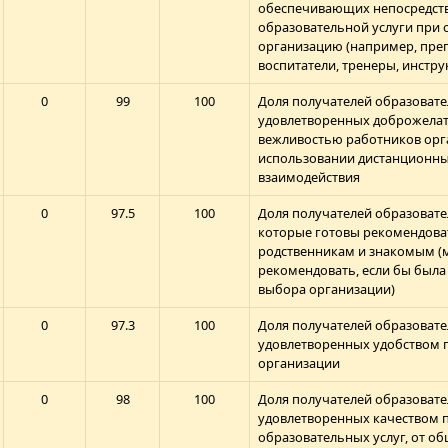
обеспечивающих непосредств
образовательной услуги при
организацию (например, преп
воспитатели, тренеры, инстру
0
99
100
Доля получателей образовате
удовлетворенных доброжелат
вежливостью работников орг
использовании дистанционн
взаимодействия
0
97.5
100
Доля получателей образовате
которые готовы рекомендова
родственникам и знакомым (
рекомендовать, если бы был
выбора организации)
0
97.3
100
Доля получателей образовате
удовлетворенных удобством 
организации
0
98
100
Доля получателей образовате
удовлетворенных качеством 
образовательных услуг, от о