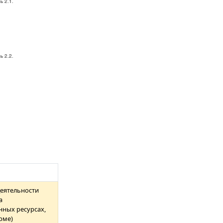
деятельности
а
ных ресурсах,
рме)