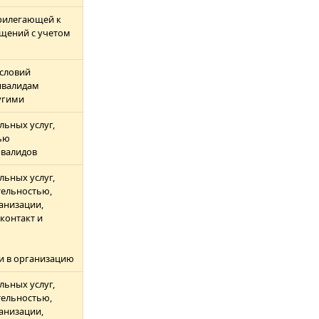
рилегающей к
ещений с учетом
условий
нвалидам
ругими
льных услуг,
ью
нвалидов
льных услуг,
ельностью,
анизации,
контакт и
и в организацию
льных услуг,
ельностью,
анизации,