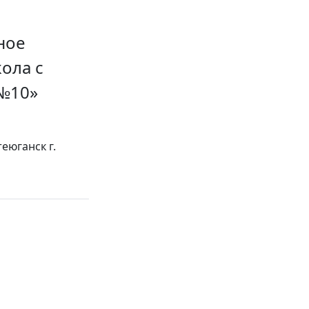
ное
ола с
 №10»
еюганск г.