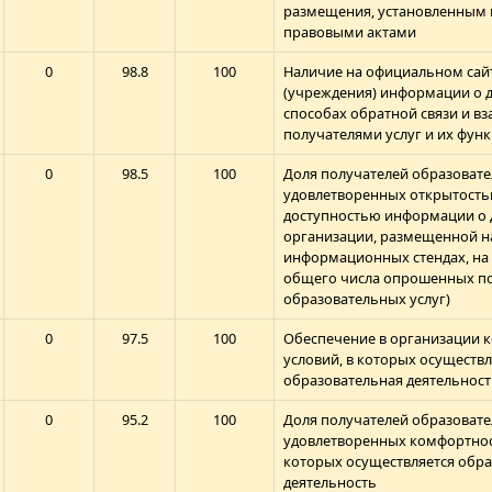
размещения, установленным
правовыми актами
0
98.8
100
Наличие на официальном сай
(учреждения) информации о 
способах обратной связи и вз
получателями услуг и их фу
0
98.5
100
Доля получателей образовате
удовлетворенных открытость
доступностью информации о 
организации, размещенной н
информационных стендах, на с
общего числа опрошенных п
образовательных услуг)
0
97.5
100
Обеспечение в организации 
условий, в которых осуществл
образовательная деятельност
0
95.2
100
Доля получателей образовате
удовлетворенных комфортнос
которых осуществляется обр
деятельность