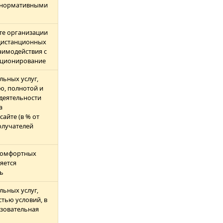
 нормативными
те организации
дистанционных
аимодействия с
нкционирование
льных услуг,
ю, полнотой и
деятельности
а
айте (в % от
олучателей
комфортных
яется
ь
льных услуг,
тью условий, в
азовательная