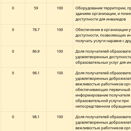
0
59
100
Оборудование территории, п
зданиям организации, и пом
доступности для инвалидов
0
78.7
100
Обеспечение в организации 
доступности, позволяющих и
получать услуги наравне с д
0
86.9
100
Доля получателей образовате
удовлетворенных доступност
образовательных услуг для и
0
98.1
100
Доля получателей образовате
удовлетворенных доброжелат
вежливостью работников орг
обеспечивающих первичный 
информирование получателя
образовательной услуги при
непосредственном обращени
0
98.1
100
Доля получателей образовате
удовлетворенных доброжелат
вежливостью работников орг