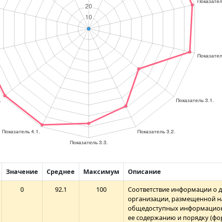
Значение
Среднее
Максимум
Описание
0
92.1
100
Соответствие информации о 
организации, размещенной н
общедоступных информацион
ее содержанию и порядку (фо