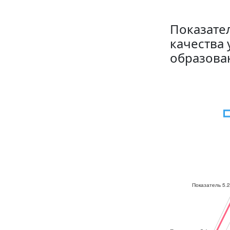
Показате
качества 
образова